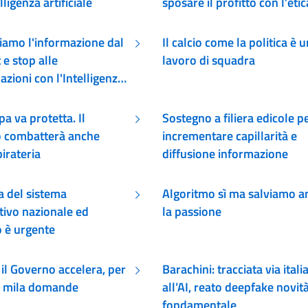
lligenza artificiale
sposare il profitto con l’etic
iamo l'informazione dal
Il calcio come la politica è u
 e stop alle
lavoro di squadra
zioni con l'Intelligenza
le
a va protetta. Il
Sostegno a filiera edicole p
 combatterà anche
incrementare capillarità e
irateria
diffusione informazione
a del sistema
Algoritmo sì ma salviamo a
tivo nazionale ed
la passione
 è urgente
 il Governo accelera, per
Barachini: tracciata via itali
 5 mila domande
all’AI, reato deepfake novit
fondamentale