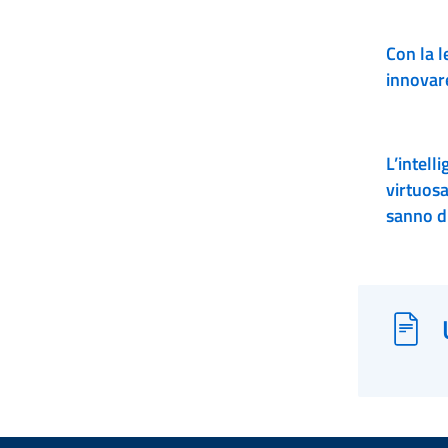
Con la l
innovar
L’intelli
virtuos
sanno d