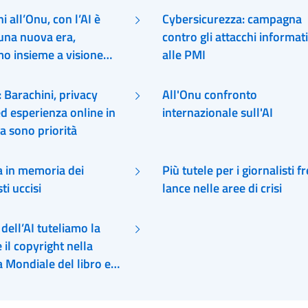
y”
i all’Onu, con l’AI è
Cybersicurezza: campagna
 una nuova era,
contro gli attacchi informati
mo insieme a visione
alle PMI
entrica
: Barachini, privacy
All'Onu confronto
d esperienza online in
internazionale sull'AI
a sono priorità
a in memoria dei
Più tutele per i giornalisti f
ti uccisi
lance nelle aree di crisi
 dell’AI tuteliamo la
e il copyright nella
 Mondiale del libro e
tto d’autore