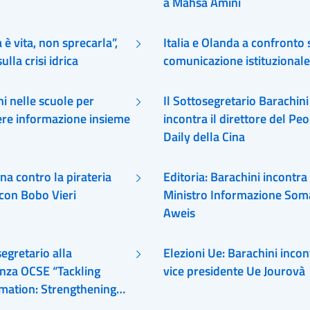
a Mahsa Amini
 è vita, non sprecarla”,
Italia e Olanda a confronto 
ulla crisi idrica
comunicazione istituzionale
i nelle scuole per
Il Sottosegretario Barachini
ere informazione insieme
incontra il direttore del Peo
Daily della Cina
a contro la pirateria
Editoria: Barachini incontra
 con Bobo Vieri
Ministro Informazione Som
Aweis
segretario alla
Elezioni Ue: Barachini incon
nza OCSE “Tackling
vice presidente Ue Jourovà
rmation: Strengthening
cy through information