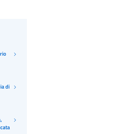
rio
ia di
,
icata