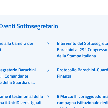
Eventi Sottosegretario
ne alla Camera dei
Intervento del Sottosegreta
i
Barachini al 29° Congresso
della Stampa Italiana
segretario Barachini
Protocollo Barachini-Guard
a il Comandante
Finanza
 della Guardia di
 Giuseppe Zafarana
me il testimonial della
8 Marzo: #ilcoraggioèdonna
a #UniciDiversiUguali
campagna istituzionale ded