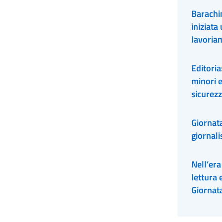
integrit
Barachin
iniziata
lavoria
umano-c
Editoria
minori e
sicurezz
Giornat
giornalis
Nell’era
lettura 
Giornata
del diri