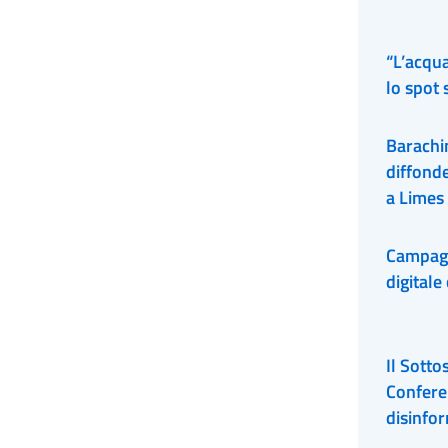
“L’acqua
lo spot s
Barachin
diffond
a Limes
Campagn
digitale
Il Sotto
Confere
disinfo
democra