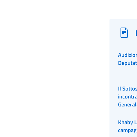
Audizio
Deputat
Il Sotto
incontr
Generale
Finanza
Khaby La
campagn