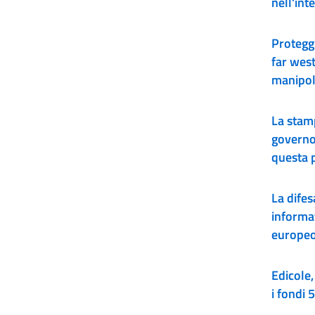
nell'inte
Protegg
far west
manipola
Artificia
La stamp
governo
questa p
La difes
informa
europeo
Edicole,
i fondi