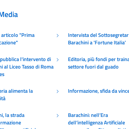
Media
 articolo "Prima
Intervista del Sottosegretar
azione"
Barachini a 'Fortune Italia'
pubblica l'intervento di
Editoria, più fondi per traina
i al Liceo Tasso di Roma
settore fuori dal guado
es
eria alimenta la
Informazione, sfida da vinc
ità
i, la strada
Barachini: nell’Era
formazione
dell’intelligenza Artificiale