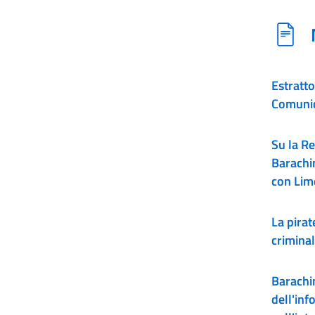
Estratto
Comunic
Su la Re
Barachin
con Lim
La pirat
criminal
Barachin
dell'in