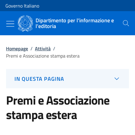
Vai al contenuto
Vai alla navigazione del sito
Governo Italiano
Dipartimento per l'informazione e
l'editoria
Cerca
Homepage
/
Attività
/
Premi e Associazione stampa estera
IN QUESTA PAGINA
Premi e Associazione
stampa estera