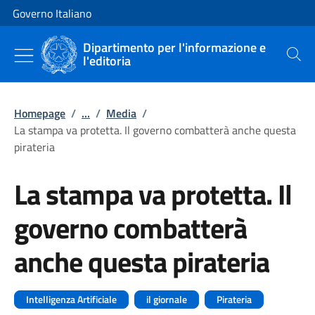
Vai al contenuto
Vai alla navigazione del sito
Governo Italiano
Dipartimento per l'informazione e
l'editoria
Cerca
Homepage
/
...
/
Media
/
La stampa va protetta. Il governo combatterà anche questa
pirateria
La stampa va protetta. Il
governo combatterà
anche questa pirateria
Intelligenza Artificiale
il giornale
Pirateria