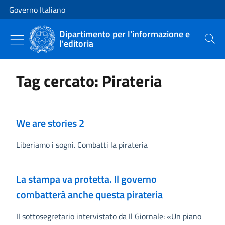
Vai al contenuto
Vai alla navigazione del sito
Governo Italiano
Dipartimento per l'informazione e
l'editoria
Cerca
Tag cercato: Pirateria
We are stories 2
Liberiamo i sogni. Combatti la pirateria
La stampa va protetta. Il governo
combatterà anche questa pirateria
II sottosegretario intervistato da Il Giornale: «Un piano