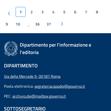
1
2
3
4
5
6
7
8
9
10
36
37
...
Dipartimento per l'informazione e
l'editoria
DIPARTIMENTO
Via della Mercede 9 00187 Roma
Posta elettronica:
segreteriacapodie@governo.it
PEC:
archivio.die@mailbox.governo.it
SOTTOSEGRETARIO