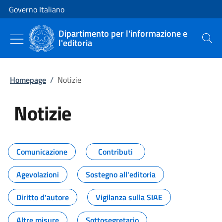
Vai al contenuto
Vai alla navigazione del sito
Governo Italiano
Dipartimento per l'informazione e
l'editoria
Cerca
Homepage
/
Notizie
Notizie
Tutti i contenuti della pagina Not
Comunicazione
Contributi
Agevolazioni
Sostegno all'editoria
Diritto d'autore
Vigilanza sulla SIAE
Altre misure
Sottosegretario