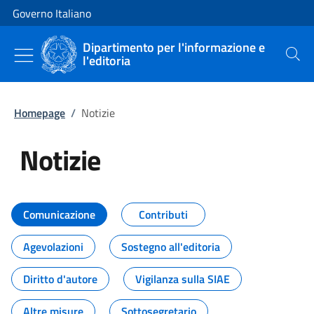
Vai al contenuto
Vai alla navigazione del sito
Governo Italiano
Dipartimento per l'informazione e
l'editoria
Cerca
Homepage
/
Notizie
Notizie
Tutti i contenuti della pagina Not
Comunicazione
Contributi
Agevolazioni
Sostegno all'editoria
Diritto d'autore
Vigilanza sulla SIAE
Altre misure
Sottosegretario