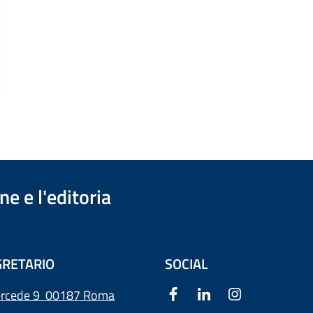
e e l'editoria
RETARIO
SOCIAL
ercede 9
00187 Roma