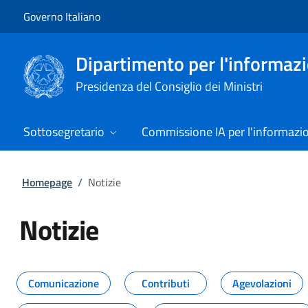
Vai al contenuto
Vai alla navigazione del sito
Governo Italiano
Dipartimento per l'informazio
Presidenza del Consiglio dei Ministri
Sottosegretario
Commissione IA per l'informazi
Homepage
/
Notizie
Notizie
Tutti i contenuti della pagina Not
Comunicazione
Contributi
Agevolazioni