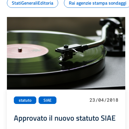
StatiGeneraliEditoria
Rai agenzie stampa sondaggi
23/04/2018
statuto
SIAE
Approvato il nuovo statuto SIAE