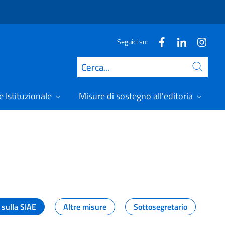
Seguici su:
Cerca
 Istituzionale
Misure di sostegno all'editoria
A
 sulla SIAE
Altre misure
Sottosegretario