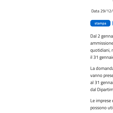
Data 29/12
stampa
Dal 2 genna
ammissione
quotidiani, n
il 31 genna
La domanda e
vanno presen
al 31 genna
dal Diparti
Le imprese 
possono util