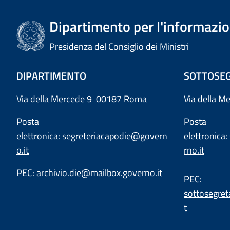
Dipartimento per l'informazion
Presidenza del Consiglio dei Ministri
DIPARTIMENTO
SOTTOSEG
Via della Mercede 9 00187 Roma
Via della M
Posta
Posta
elettronica:
segreteriacapodie@govern
elettronica:
o.it
rno.it
PEC:
archivio.die@mailbox.governo.it
PEC:
sottosegret
t