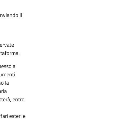
inviando il
servate
ttaforma.
messo al
cumenti
no la
ria
tterà, entro
fari esteri e