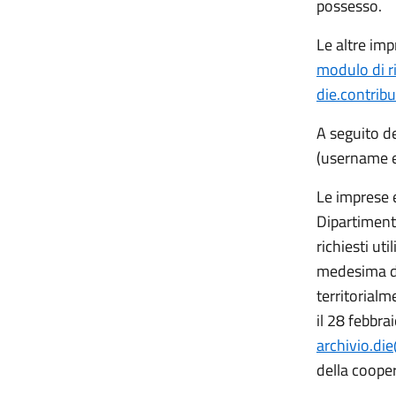
possesso.
Le altre imp
modulo di r
die.contribu
A seguito de
(username e 
Le imprese e
Dipartiment
richiesti ut
medesima do
territorialm
il 28 febbra
archivio.di
della cooper