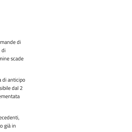
domande di
 di
ermine scade
 di anticipo
ibile dal 2
lementata
ecedenti,
o già in