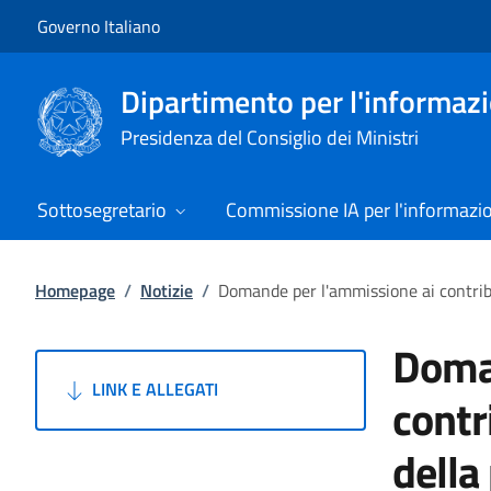
Vai al contenuto
Vai alla navigazione del sito
Governo Italiano
Dipartimento per l'informazio
Presidenza del Consiglio dei Ministri
Sottosegretario
Commissione IA per l'informazi
Homepage
/
Notizie
/
Domande per l'ammissione ai contribu
Doman
LINK E ALLEGATI
contr
della