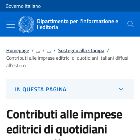
Vai al contenuto
Vai alla navigazione del sito
Governo Italiano
Dipartimento per l'informazione e
l'editoria
Cerca
Homepage
/
...
/
...
/
Sostegno alla stampa
/
Contributi alle imprese editrici di quotidiani italiani diffusi
all'estero
IN QUESTA PAGINA
Contributi alle imprese
editrici di quotidiani