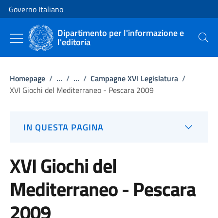
Vai al contenuto
Vai alla navigazione del sito
Governo Italiano
Dipartimento per l'informazione e
l'editoria
Cerca
Homepage
/
...
/
...
/
Campagne XVI Legislatura
/
XVI Giochi del Mediterraneo - Pescara 2009
IN QUESTA PAGINA
XVI Giochi del
Mediterraneo - Pescara
2009