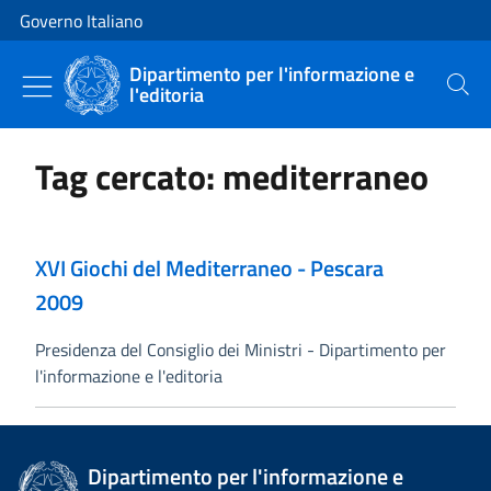
Vai al contenuto
Vai alla navigazione del sito
Governo Italiano
Dipartimento per l'informazione e
l'editoria
Cerca
Tag cercato: mediterraneo
XVI Giochi del Mediterraneo - Pescara
2009
Presidenza del Consiglio dei Ministri - Dipartimento per
l'informazione e l'editoria
Dipartimento per l'informazione e