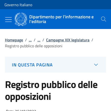
Vai al contenuto
Vai alla navigazione del sito
Governo Italiano
Dipartimento per l'informazione e
l'editoria
Cerca
Homepage
/
...
/
...
/
Campagne XIX legislatura
/
Registro pubblico delle opposizioni
IN QUESTA PAGINA
Registro pubblico delle
opposizioni