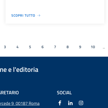
SCOPRI TUTTO
3
4
5
6
7
8
9
10
...
e e l'editoria
RETARIO
SOCIAL
ercede 9
00187 Roma