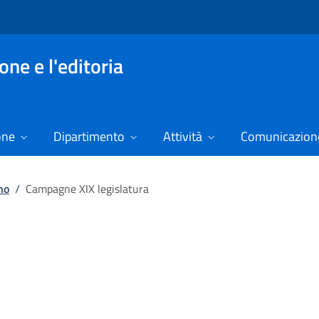
ne e l'editoria
one
Dipartimento
Attività
Comunicazione
no
/
Campagne XIX legislatura
ampagne XIX legislatura