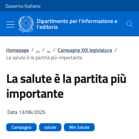
Vai al contenuto
Vai alla navigazione del sito
Governo Italiano
Dipartimento per l'informazione e
l'editoria
Cerca
Homepage
/
...
/
...
/
Campagne XIX legislatura
/
La salute è la partita più importante
La salute è la partita più
importante
Data 13/06/2025
Campagna
salute
Min Salute