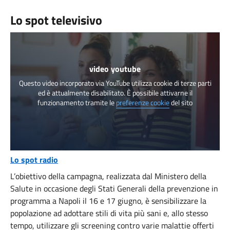
Lo spot televisivo
video youtube
Questo video incorporato via YouTube utilizza cookie di terze parti
ed è attualmente disabilitato. È possibile attivarne il
funzionamento tramite le
preferenze cookie
del sito
Lo spot radio
L’obiettivo della campagna, realizzata dal Ministero della
Salute in occasione degli Stati Generali della prevenzione in
programma a Napoli il 16 e 17 giugno, è sensibilizzare la
popolazione ad adottare stili di vita più sani e, allo stesso
tempo, utilizzare gli screening contro varie malattie offerti