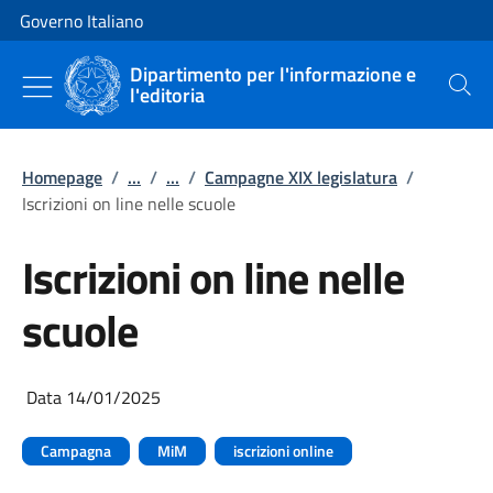
Vai al contenuto
Vai alla navigazione del sito
Governo Italiano
Dipartimento per l'informazione e
l'editoria
Cerca
Homepage
/
...
/
...
/
Campagne XIX legislatura
/
Iscrizioni on line nelle scuole
Iscrizioni on line nelle
scuole
Data 14/01/2025
Campagna
MiM
iscrizioni online