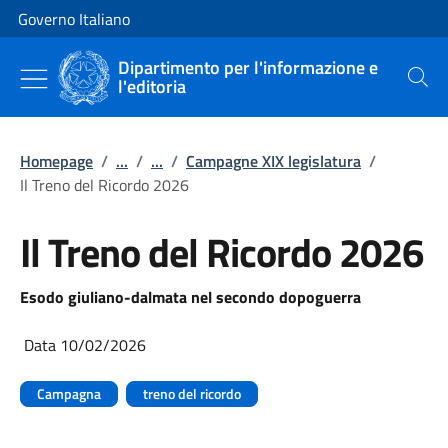
Vai al contenuto
Vai alla navigazione del sito
Governo Italiano
Dipartimento per l'informazione e
l'editoria
Cerca
Homepage
/
...
/
...
/
Campagne XIX legislatura
/
Il Treno del Ricordo 2026
Il Treno del Ricordo 2026
Esodo giuliano-dalmata nel secondo dopoguerra
Data 10/02/2026
Campagna
treno del ricordo