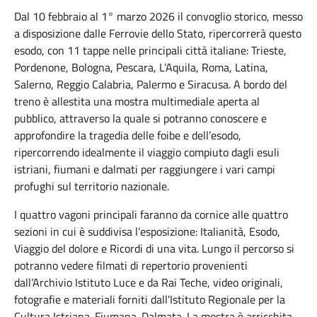
Dal 10 febbraio al 1° marzo 2026 il convoglio storico, messo
a disposizione dalle Ferrovie dello Stato, ripercorrerà questo
esodo, con 11 tappe nelle principali città italiane: Trieste,
Pordenone, Bologna, Pescara, L’Aquila, Roma, Latina,
Salerno, Reggio Calabria, Palermo e Siracusa. A bordo del
treno è allestita una mostra multimediale aperta al
pubblico, attraverso la quale si potranno conoscere e
approfondire la tragedia delle foibe e dell’esodo,
ripercorrendo idealmente il viaggio compiuto dagli esuli
istriani, fiumani e dalmati per raggiungere i vari campi
profughi sul territorio nazionale.
I quattro vagoni principali faranno da cornice alle quattro
sezioni in cui è suddivisa l’esposizione: Italianità, Esodo,
Viaggio del dolore e Ricordi di una vita. Lungo il percorso si
potranno vedere filmati di repertorio provenienti
dall’Archivio Istituto Luce e da Rai Teche, video originali,
fotografie e materiali forniti dall'Istituto Regionale per la
Cultura Istriana-Fiumana-Dalmata. La mostra è arricchita