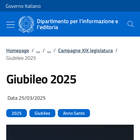
Vai al contenuto
Vai alla navigazione del sito
Governo Italiano
Dipartimento per l'informazione e
l'editoria
Cerca
Homepage
/
...
/
...
/
Campagne XIX legislatura
/
Giubileo 2025
Giubileo 2025
Data 25/03/2025
2025
Giubileo
Anno Santo