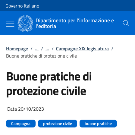
Vai al contenuto
Vai alla navigazione del sito
Governo Italiano
Dipartimento per l'informazione e
l'editoria
Cerca
Homepage
/
...
/
...
/
Campagne XIX legislatura
/
Buone pratiche di protezione civile
Buone pratiche di
protezione civile
Data 20/10/2023
Campagna
protezione civile
buone pratiche