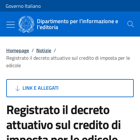
Vai al contenuto
Vai alla navigazione del sito
Governo Italiano
Dipartimento per l'informazione e
l'editoria
Cerca
Homepage
/
Notizie
/
Registrato il decreto attuativo sul credito di imposta per le
edicole
LINK E ALLEGATI
Registrato il decreto
attuativo sul credito di
imposta per le edicole