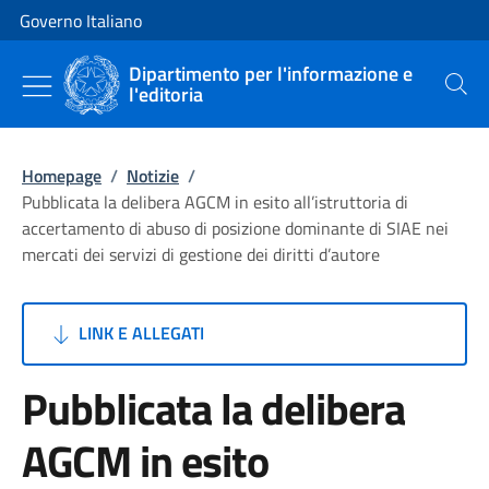
Vai al contenuto
Vai alla navigazione del sito
Governo Italiano
Dipartimento per l'informazione e
l'editoria
Cerca
Homepage
/
Notizie
/
Pubblicata la delibera AGCM in esito all’istruttoria di
accertamento di abuso di posizione dominante di SIAE nei
mercati dei servizi di gestione dei diritti d’autore
LINK E ALLEGATI
Pubblicata la delibera
AGCM in esito