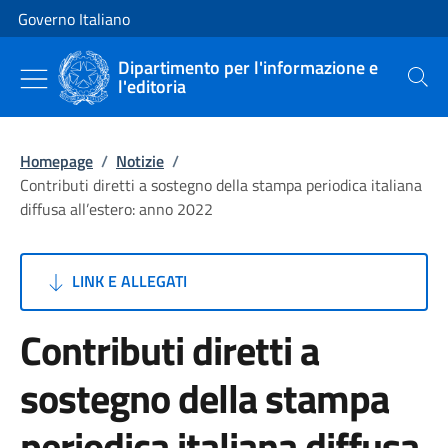
Vai al contenuto
Vai alla navigazione del sito
Governo Italiano
Dipartimento per l'informazione e
l'editoria
Cerca
Homepage
/
Notizie
/
Contributi diretti a sostegno della stampa periodica italiana
diffusa all’estero: anno 2022
LINK E ALLEGATI
Contributi diretti a
sostegno della stampa
periodica italiana diffusa