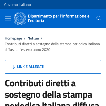
Vai al contenuto
Vai alla navigazione del sito
Governo Italiano
Dipartimento per l'informazione e
l'editoria
Cerca
Homepage
/
Notizie
/
Contributi diretti a sostegno della stampa periodica italiana
diffusa all’estero: anno 2020
LINK E ALLEGATI
Contributi diretti a
sostegno della stampa
periodica italiana diffusa