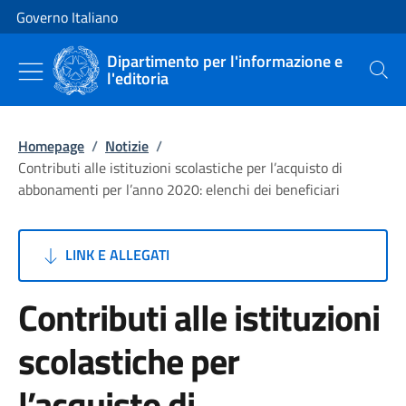
Vai al contenuto
Vai alla navigazione del sito
Governo Italiano
Dipartimento per l'informazione e
l'editoria
Cerca
Homepage
/
Notizie
/
Contributi alle istituzioni scolastiche per l’acquisto di
abbonamenti per l’anno 2020: elenchi dei beneficiari
LINK E ALLEGATI
Contributi alle istituzioni
scolastiche per
l’acquisto di