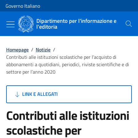
Vai al contenuto
Vai alla navigazione del sito
Governo Italiano
Dipartimento per l'informazione e
l'editoria
Cerca
Homepage
/
Notizie
/
Contributi alle istituzioni scolastiche per l’acquisto di
abbonamenti a quotidiani, periodici, riviste scientifiche e di
settore per l’anno 2020
LINK E ALLEGATI
Contributi alle istituzioni
scolastiche per