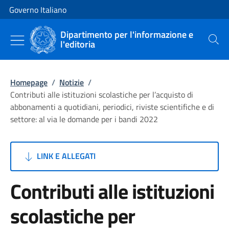
Vai al contenuto
Vai alla navigazione del sito
Governo Italiano
Dipartimento per l'informazione e
l'editoria
Cerca
Homepage
/
Notizie
/
Contributi alle istituzioni scolastiche per l’acquisto di
abbonamenti a quotidiani, periodici, riviste scientifiche e di
settore: al via le domande per i bandi 2022
LINK E ALLEGATI
Contributi alle istituzioni
scolastiche per