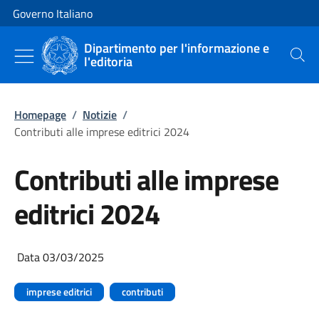
Vai al contenuto
Vai alla navigazione del sito
Governo Italiano
Dipartimento per l'informazione e
l'editoria
Cerca
Homepage
/
Notizie
/
Contributi alle imprese editrici 2024
Contributi alle imprese
editrici 2024
Data 03/03/2025
imprese editrici
contributi