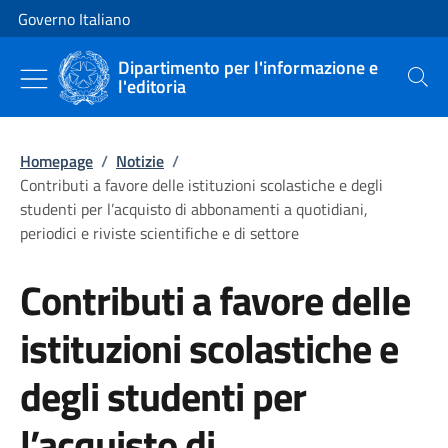
Vai al contenuto
Vai alla navigazione del sito
Governo Italiano
Dipartimento per l'informazione e
l'editoria
Cerca
Homepage
/
Notizie
/
Contributi a favore delle istituzioni scolastiche e degli
studenti per l’acquisto di abbonamenti a quotidiani,
periodici e riviste scientifiche e di settore
Contributi a favore delle
istituzioni scolastiche e
degli studenti per
l’acquisto di