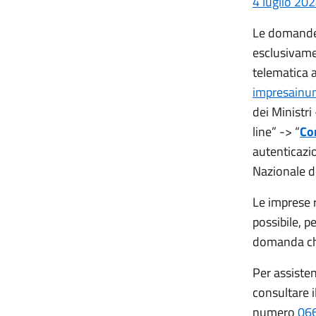
4 luglio 20
Le domande 
esclusivame
telematica a
impresainun
dei Ministri
line” -> “
Co
autenticazio
Nazionale de
Le imprese 
possibile, p
domanda che
Per assiste
consultare i
numero
06