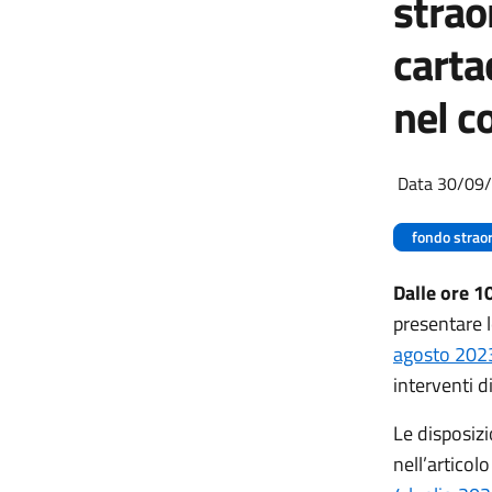
strao
carta
nel c
Data 30/09
fondo straor
Dalle ore 1
presentare l
agosto 202
interventi d
Le disposizi
nell’articol