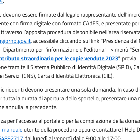
24
.
devono essere firmate dal legale rappresentante dell’impr
nte con firma digitale con formato CAdES, e presentate per
ttraverso l’apposita procedura disponibile nell'area riservat
giorno.gov.it
, accessibile cliccando sul link "Presidenza del
 - Dipartimento per l'informazione e l'editoria" -> menù "Ser
ntributo straordinario per le copie vendute 2023
”, previa
ne tramite il Sistema Pubblico di Identità Digitale (SPID), Ca
i Servizi (CNS), Carta d’Identità Elettronica (CIE).
richiedenti devono presentare una sola domanda. In caso di 
er tutta la durata di apertura dello sportello, presentare una
 annulla la precedente.
nza per l’accesso al portale o per la compilazione della dom
l
manuale
utente della procedura oppure contattare l'Help D
64892717
dal lunedì al venerdì dalle 9:00 alle 17:00.