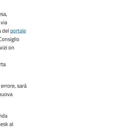
esa,
 via
a del
portale
 Consiglio
vizi on
rta
errore, sarà
 nuova
anda
esk al