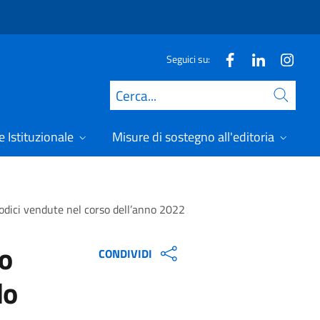
Seguici su:
Cerca
 Istituzionale
Misure di sostegno all'editoria
A
riodici vendute nel corso dell’anno 2022
to
CONDIVIDI
do