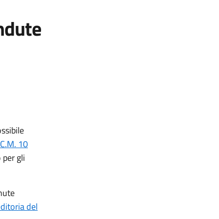
endute
ssibile
.C.M. 10
 per gli
enute
ditoria del