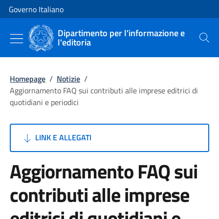
Vai al contenuto
Vai alla navigazione del sito
Governo Italiano
Dipartimento per l'informazione e
l'editoria
Cerca
Homepage
/
Notizie
/
Aggiornamento FAQ sui contributi alle imprese editrici di
quotidiani e periodici
LINK E ALLEGATI
Aggiornamento FAQ sui
contributi alle imprese
editrici di quotidiani e