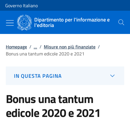
Vai al contenuto
Vai alla navigazione del sito
Governo Italiano
Dipartimento per l'informazione e
l'editoria
Cerca
Homepage
/
...
/
Misure non più finanziate
/
Bonus una tantum edicole 2020 e 2021
IN QUESTA PAGINA
Bonus una tantum
edicole 2020 e 2021