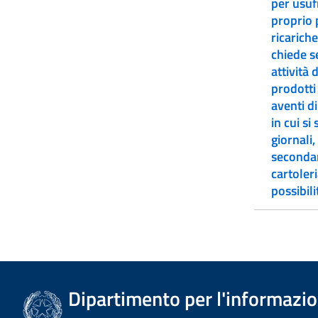
per usuf
proprio 
ricariche 
chiede s
attività 
prodotti 
aventi diritto al contr
in cui si
giornali,
secondari
cartoler
possibili
Dipartimento per l'informazion