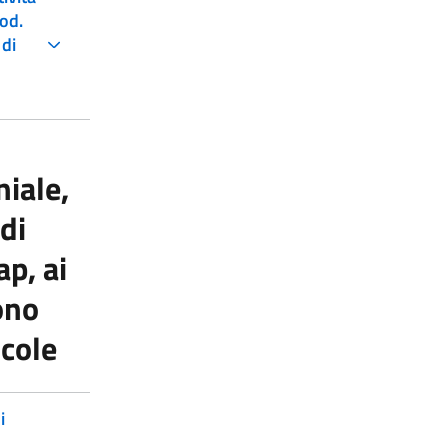
Cod.
 di
iale,
 di
ap, ai
ono
icole
i