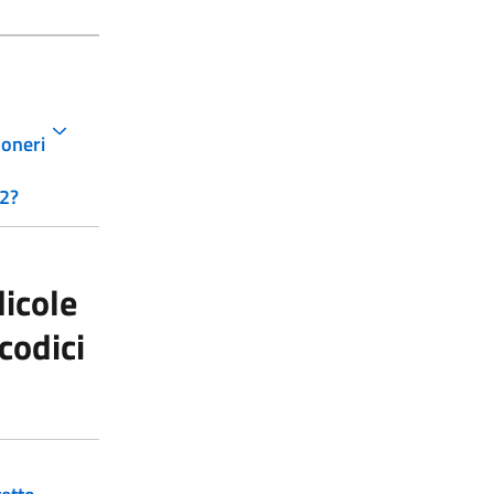
 oneri
22?
dicole
codici