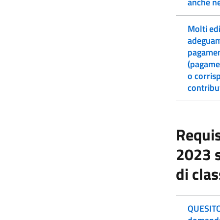
anche ne
Molti ed
adeguame
pagamenti
(pagamen
o corris
contribu
Requis
2023 s
di cla
QUESITO 