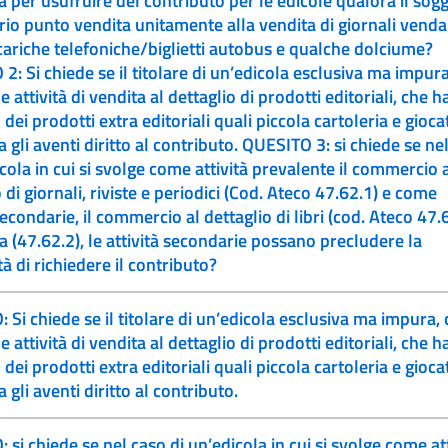
per usufruire del contributo per le edicole qualora il sog
rio punto vendita unitamente alla vendita di giornali venda
cariche telefoniche/biglietti autobus e qualche dolciume?
2: Si chiede se il titolare di un’edicola esclusiva ma impur
e attività di vendita al dettaglio di prodotti editoriali, che h
dei prodotti extra editoriali quali piccola cartoleria e giocat
aventi diritto al contributo. QUESITO 3: si chiede se nel caso
icola in cui si svolge come attività prevalente il commercio 
 di giornali, riviste e periodici (Cod. Ateco 47.62.1) e come
secondarie, il commercio al dettaglio di libri (cod. Ateco 47.
ia (47.62.2), le attività secondarie possano precludere la
tà di richiedere il contributo?
 Si chiede se il titolare di un’edicola esclusiva ma impura,
e attività di vendita al dettaglio di prodotti editoriali, che h
dei prodotti extra editoriali quali piccola cartoleria e giocat
ra gli aventi diritto al contributo.
si chiede se nel caso di un’edicola in cui si svolge come att