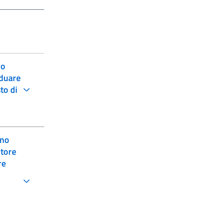
 o
iduare
to di
ono
utore
re