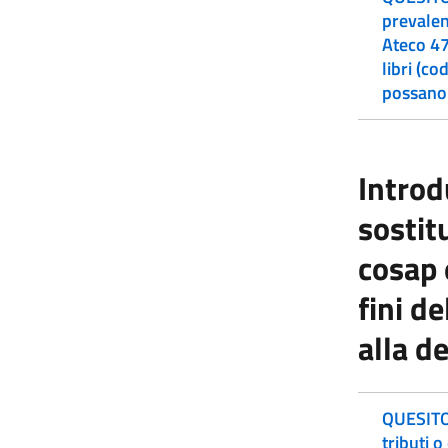
prevalent
Ateco 47
libri (co
possano 
Introd
sostitu
cosap e
fini d
alla d
QUESITO:
tributi o