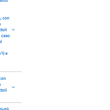
getto
a, con
a
toli
al
61) e
 con
a
toli
ività