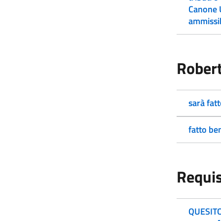
Canone U
ammissib
Robert
sarà fat
fatto be
Requis
QUESITO: