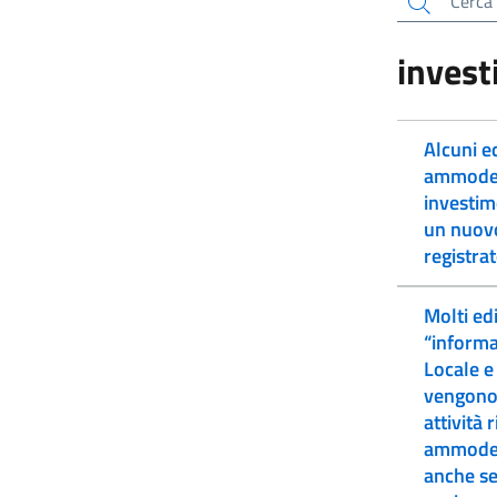
Cerca
invest
Alcuni e
ammodern
investime
un nuovo
registrat
Molti edi
“informa
Locale e
vengono 
attività 
ammodern
anche se 