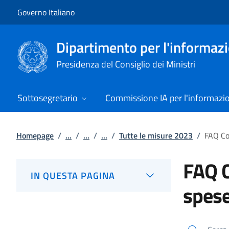
Vai al contenuto
Vai alla navigazione del sito
Governo Italiano
Dipartimento per l'informazio
Presidenza del Consiglio dei Ministri
Sottosegretario
Commissione IA per l'informazi
Homepage
/
...
/
...
/
...
/
Tutte le misure 2023
/
FAQ Co
FAQ C
IN QUESTA PAGINA
spese