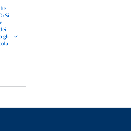
che
le
dei
a gli