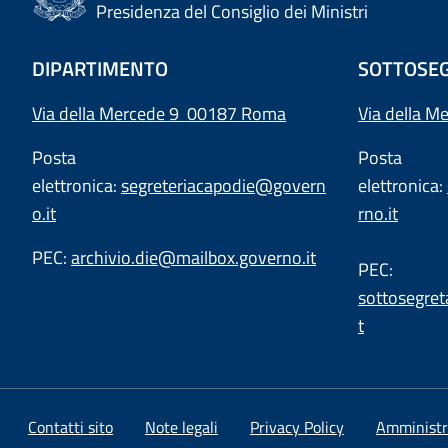
Presidenza del Consiglio dei Ministri
DIPARTIMENTO
SOTTOSEG
Via della Mercede 9 00187 Roma
Via della M
Posta
Posta
elettronica:
segreteriacapodie@govern
elettronica:
o.it
rno.it
PEC:
archivio.die@mailbox.governo.it
PEC:
sottosegret
t
Contatti sito
Note legali
Privacy Policy
Amministr