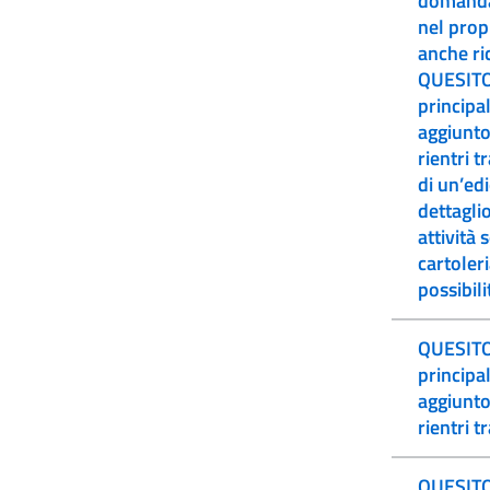
domanda 
nel prop
anche ri
QUESITO 
principal
aggiunto 
rientri tra gli 
di un’ed
dettaglio
attività 
cartoler
possibili
QUESITO:
principal
aggiunto 
rientri t
QUESITO: 