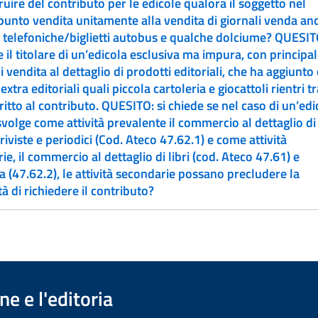
ruire del contributo per le edicole qualora il soggetto nel
punto vendita unitamente alla vendita di giornali venda an
telefoniche/biglietti autobus e qualche dolciume? QUESITO: Si
e il titolare di un’edicola esclusiva ma impura, con principa
di vendita al dettaglio di prodotti editoriali, che ha aggiunto 
extra editoriali quali piccola cartoleria e giocattoli rientri tr
ibuto. QUESITO: si chiede se nel caso di un’edicola
 svolge come attività prevalente il commercio al dettaglio di
 riviste e periodici (Cod. Ateco 47.62.1) e come attività
e, il commercio al dettaglio di libri (cod. Ateco 47.61) e
ia (47.62.2), le attività secondarie possano precludere la
tà di richiedere il contributo?
e e l'editoria