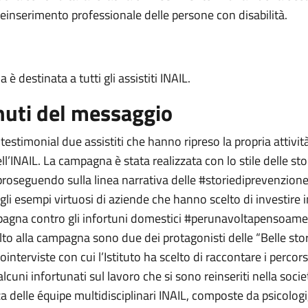
 reinserimento professionale delle persone con disabilità.
è destinata a tutti gli assistiti INAIL.
uti del messaggio
 testimonial due assistiti che hanno ripreso la propria attività
l’INAIL. La campagna è stata realizzata con lo stile delle sto
proseguendo sulla linea narrativa delle #storiediprevenzione
li esempi virtuosi di aziende che hanno scelto di investire i
pagna contro gli infortuni domestici #perunavoltapensoame.
olto alla campagna sono due dei protagonisti delle “Belle stori
ointerviste con cui l’Istituto ha scelto di raccontare i percorsi
 alcuni infortunati sul lavoro che si sono reinseriti nella socie
za delle équipe multidisciplinari INAIL, composte da psicologi