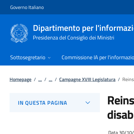
Vai al contenuto
Vai alla navigazione del sito
Governo Italiano
Dipartimento per l'informazio
Presidenza del Consiglio dei Ministri
Sottosegretario
Commissione IA per l'informazi
Homepage
/
...
/
...
/
Campagne XVIII Legislatura
/
Reins
Reins
IN QUESTA PAGINA
disab
Data 30/10