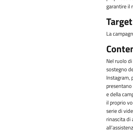
garantire il
Target
La campagna 
Conten
Nel ruolo di
sostegno del
Instagram, 
presentano g
e della cam
il proprio v
serie di vide
rinascita di
all’assisten