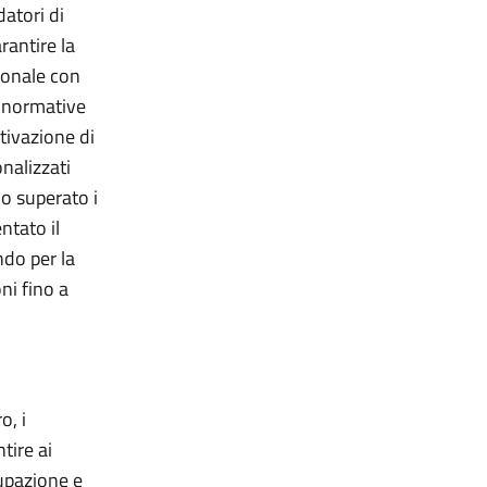
datori di
rantire la
sonale con
à normative
tivazione di
nalizzati
no superato i
ntato il
ndo per la
ni fino a
o, i
ntire ai
cupazione e