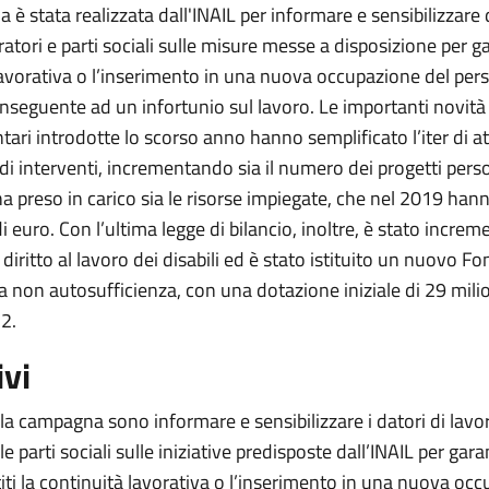
è stata realizzata dall'INAIL per informare e sensibilizzare 
ratori e parti sociali sulle misure messe a disposizione per ga
lavorativa o l’inserimento in una nuova occupazione del per
conseguente ad un infortunio sul lavoro. Le importanti novit
ari introdotte lo scorso anno hanno semplificato l’iter di at
di interventi, incrementando sia il numero dei progetti perso
ha preso in carico sia le risorse impiegate, che nel 2019 han
di euro. Con l’ultima legge di bilancio, inoltre, è stato increme
 diritto al lavoro dei disabili ed è stato istituito un nuovo Fo
 la non autosufficienza, con una dotazione iniziale di 29 milio
2.
ivi
lla campagna sono informare e sensibilizzare i datori di lavor
le parti sociali sulle iniziative predisposte dall’INAIL per gara
titi la continuità lavorativa o l’inserimento in una nuova oc