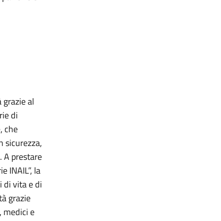
 grazie al
rie di
, che
n sicurezza,
 A prestare
e INAIL”, la
 di vita e di
tà grazie
, medici e