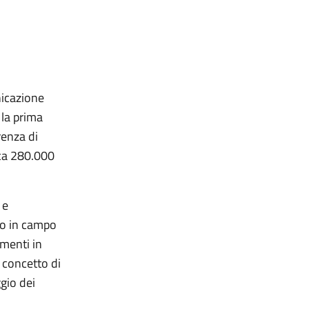
icazione
la prima
renza di
rca 280.000
 e
sso in campo
amenti in
 concetto di
ggio dei