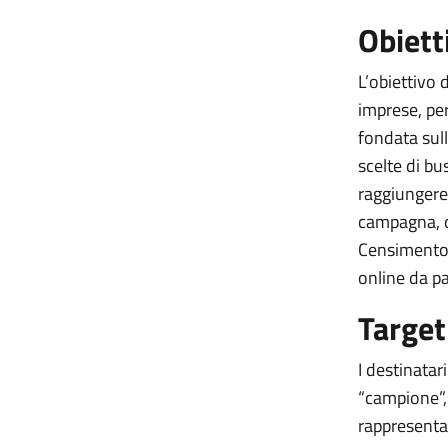
Obiett
L’obiettivo
imprese, per
fondata sull
scelte di bu
raggiungere 
campagna, qu
Censimento 
online da p
Target
I destinatar
“campione”, 
rappresentan