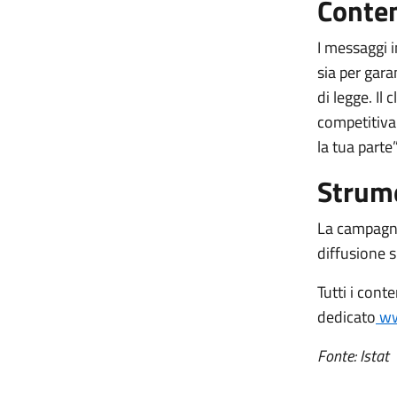
Conte
I messaggi 
sia per gara
di legge. Il
competitiva 
la tua parte”
Strume
La campagna
diffusione s
Tutti i cont
dedicato
ww
Fonte: Istat