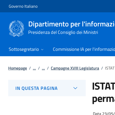
Vai al contenuto
Vai alla navigazione del sito
Governo Italiano
Dipartimento per l'informazio
Presidenza del Consiglio dei Ministri
Sottosegretario
Commissione IA per l'informazi
Homepage
/
...
/
...
/
Campagne XVIII Legislatura
/
ISTAT
ISTAT
IN QUESTA PAGINA
perma
Data 23/05