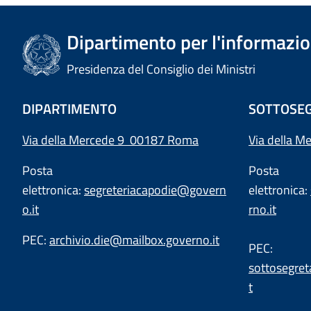
Dipartimento per l'informazion
Presidenza del Consiglio dei Ministri
DIPARTIMENTO
SOTTOSEG
Via della Mercede 9 00187 Roma
Via della M
Posta
Posta
elettronica:
segreteriacapodie@govern
elettronica:
o.it
rno.it
PEC:
archivio.die@mailbox.governo.it
PEC:
sottosegret
t