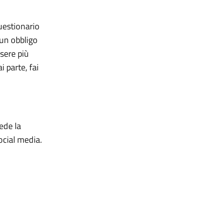
uestionario
 un obbligo
ssere più
 parte, fai
ede la
social media.