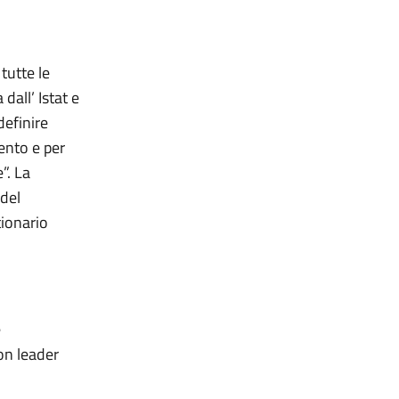
tutte le
dall’ Istat e
definire
mento e per
”. La
 del
ionario
e
on leader