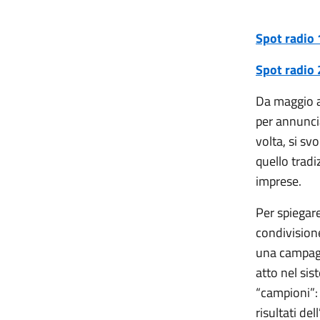
Spot radio 
Spot radio 
Da maggio a
per annunci
volta, si sv
quello trad
imprese.
Per spiegar
condivisione
una campag
atto nel sis
“campioni”: 
risultati de