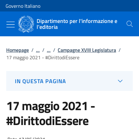
Vai al contenuto
Vai alla navigazione del sito
Governo Italiano
Dipartimento per l'informazione e
l'editoria
Cerca
Homepage
/
...
/
...
/
Campagne XVIII Legislatura
/
17 maggio 2021 - #DirittodiEssere
IN QUESTA PAGINA
17 maggio 2021 -
#DirittodiEssere