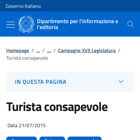
Vai al contenuto
Vai alla navigazione del sito
Governo Italiano
Dipartimento per l'informazione e
l'editoria
Cerca
Homepage
/
...
/
...
/
Campagne XVII Legislatura
/
Turista consapevole
IN QUESTA PAGINA
Turista consapevole
Data 21/07/2015