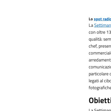
Lo
spot radi
La
Settiman
con oltre 13
qualità: semi
chef, presen
commerciale,
arredamento,
comunicazion
particolare 
legati al ci
fotografich
Obiett
La Settiman