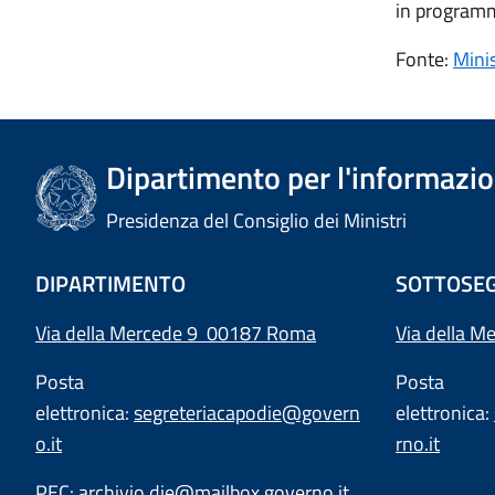
in programm
Fonte:
Minis
Dipartimento per l'informazion
Presidenza del Consiglio dei Ministri
DIPARTIMENTO
SOTTOSEG
Via della Mercede 9 00187 Roma
Via della M
Posta
Posta
elettronica:
segreteriacapodie@govern
elettronica:
o.it
rno.it
PEC:
archivio.die@mailbox.governo.it