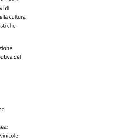
vi di
ella cultura
osti che
ozione
butiva del
ne
nea;
vinicole