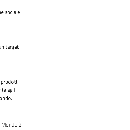
ne sociale
un target
 prodotti
nta agli
Mondo.
el Mondo è