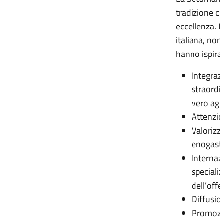
tradizione cu
eccellenza. 
italiana, no
hanno ispira
Integra
straord
vero ag
Attenzio
Valorizz
enogast
Internaz
speciali
dell’off
Diffusi
Promozi