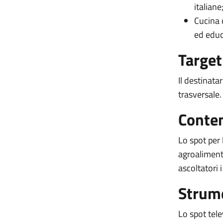
italiane
Cucina 
ed educ
Target
Il destinata
trasversale.
Conte
Lo spot per 
agroalimenta
ascoltatori 
Strume
Lo spot tele