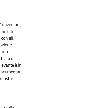
27 novembre,
liana di
 con gli
mozione
oni di
tività di
levante è in
e documentari
, mostre
le sulla