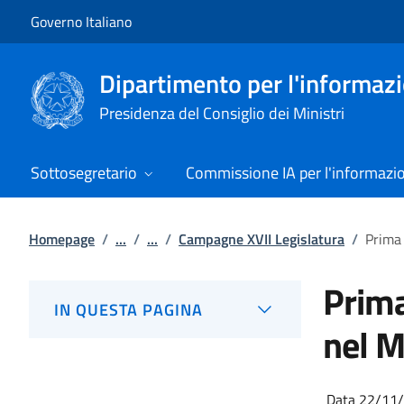
Vai al contenuto
Vai alla navigazione del sito
Governo Italiano
Dipartimento per l'informazio
Presidenza del Consiglio dei Ministri
Sottosegretario
Commissione IA per l'informazi
Homepage
/
...
/
...
/
Campagne XVII Legislatura
/
Prima 
Prima
IN QUESTA PAGINA
nel 
Data 22/11