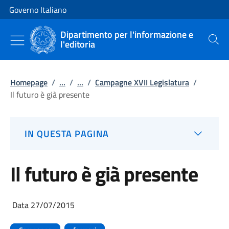
Vai al contenuto
Vai alla navigazione del sito
Governo Italiano
Dipartimento per l'informazione e
l'editoria
Cerca
Homepage
/
...
/
...
/
Campagne XVII Legislatura
/
Il futuro è già presente
IN QUESTA PAGINA
Il futuro è già presente
Data 27/07/2015