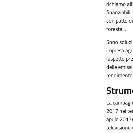
richiamo all
finanziabili 
con patto di
forestali.
Sono soluzio
impresa agri
(aspetto pr
delle emissi
rendimento (
Strume
La campagna
2017 nei te
aprile 2017
televisione e