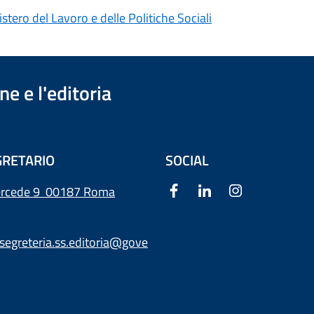
stero del Lavoro e delle Politiche Sociali
e e l'editoria
RETARIO
SOCIAL
ercede 9
00187 Roma
segreteria.ss.editoria@gove