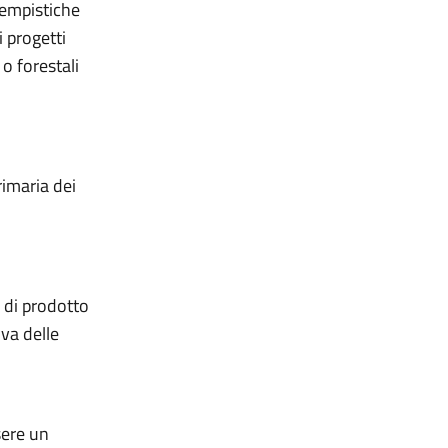
tempistiche
 progetti
 o forestali
rimaria dei
 di prodotto
iva delle
sere un