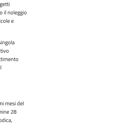
getti
 o il noleggio
icole e
singola
ativo
attimento
l
mi mesi del
rmine 28
odica,