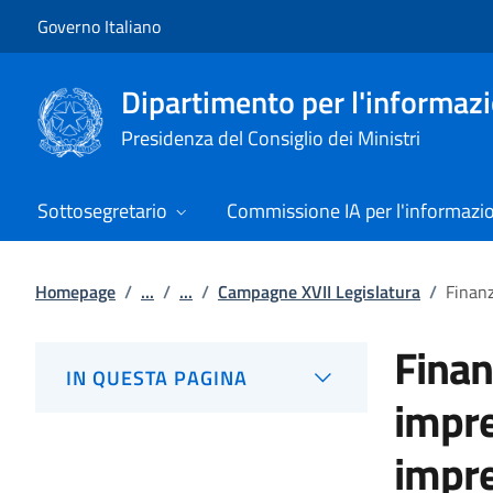
Vai al contenuto
Vai alla navigazione del sito
Governo Italiano
Dipartimento per l'informazio
Presidenza del Consiglio dei Ministri
Sottosegretario
Commissione IA per l'informazi
Homepage
/
...
/
...
/
Campagne XVII Legislatura
/
Finanz
Finan
IN QUESTA PAGINA
impre
impre