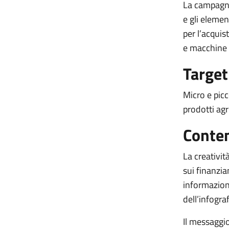
La campagna 
e gli elemen
per l’acquis
e macchine a
Target
Micro e picc
prodotti agri
Conte
La creativi
sui finanzia
informazioni
dell’infograf
Il messaggio