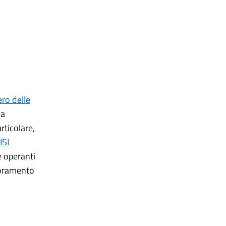
ero delle
 a
rticolare,
ISI
e operanti
lioramento