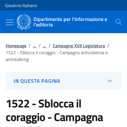
Vai al contenuto
Vai alla navigazione del sito
Governo Italiano
Dipartimento per l'informazione e
l'editoria
Cerca
Homepage
/
...
/
...
/
Campagne XVII Legislatura
/
1522 - Sblocca il coraggio - Campagna antiviolenza e
antistalking
IN QUESTA PAGINA
1522 - Sblocca il
coraggio - Campagna