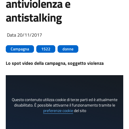
antiviolenza e
antistalking
Data 20/11/2017
Campagna
1522
donne
Lo spot video della campagna, soggetto violenza
Questo contenuto utilizza cookie di terze parti ed è attualmente
disabilitato. È possibile attivarne il funzionamento tramite le
preferenze cookie
del sito