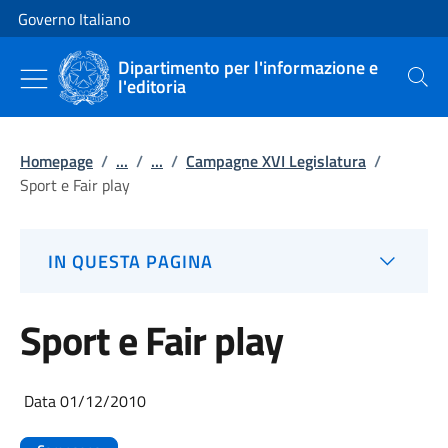
Vai al contenuto
Vai alla navigazione del sito
Governo Italiano
Dipartimento per l'informazione e
l'editoria
Cerca
Homepage
/
...
/
...
/
Campagne XVI Legislatura
/
Sport e Fair play
IN QUESTA PAGINA
Sport e Fair play
Data 01/12/2010