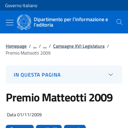
Vai al contenuto
Vai alla navigazione del sito
Governo Italiano
Dipartimento per l'informazione e
l'editoria
Cerca
Homepage
/
...
/
...
/
Campagne XVI Legislatura
/
Premio Matteotti 2009
IN QUESTA PAGINA
Premio Matteotti 2009
Data 01/11/2009