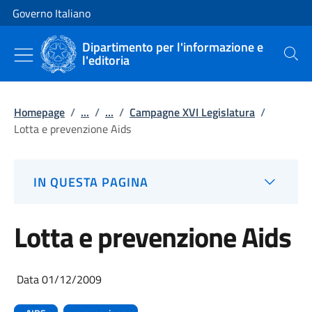
Vai al contenuto
Vai alla navigazione del sito
Governo Italiano
Dipartimento per l'informazione e
l'editoria
Cerca
Homepage
/
...
/
...
/
Campagne XVI Legislatura
/
Lotta e prevenzione Aids
IN QUESTA PAGINA
Lotta e prevenzione Aids
Data 01/12/2009