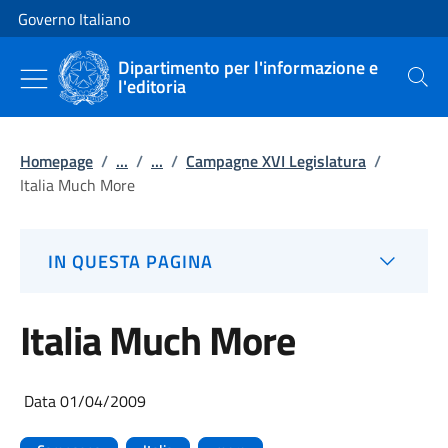
Vai al contenuto
Vai alla navigazione del sito
Governo Italiano
Dipartimento per l'informazione e
l'editoria
Cerca
Homepage
/
...
/
...
/
Campagne XVI Legislatura
/
Italia Much More
IN QUESTA PAGINA
Italia Much More
Data 01/04/2009