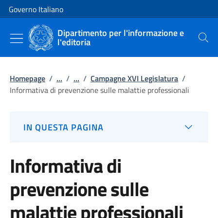
Vai al contenuto
Vai alla navigazione del sito
Governo Italiano
Dipartimento per l'informazione e
l'editoria
Cerca
Homepage
/
...
/
...
/
Campagne XVI Legislatura
/
Informativa di prevenzione sulle malattie professionali
IN QUESTA PAGINA
Informativa di
prevenzione sulle
malattie professionali