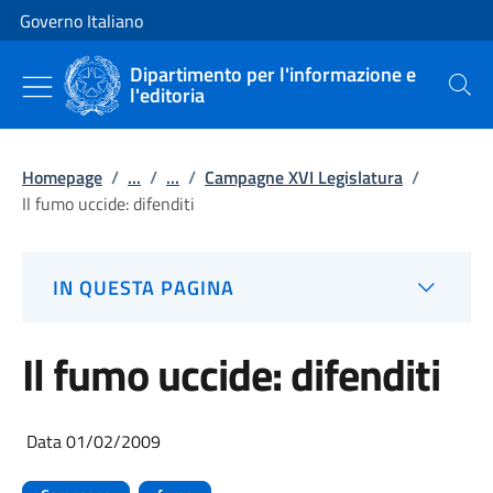
Vai al contenuto
Vai alla navigazione del sito
Governo Italiano
Dipartimento per l'informazione e
l'editoria
Cerca
Homepage
/
...
/
...
/
Campagne XVI Legislatura
/
Il fumo uccide: difenditi
IN QUESTA PAGINA
Il fumo uccide: difenditi
Data 01/02/2009