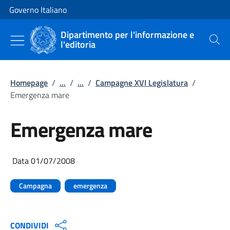
Vai al contenuto
Vai alla navigazione del sito
Governo Italiano
Dipartimento per l'informazione e
l'editoria
Cerca
Homepage
/
...
/
...
/
Campagne XVI Legislatura
/
Emergenza mare
Emergenza mare
Data 01/07/2008
Campagna
emergenza
CONDIVIDI