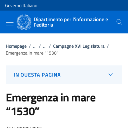
Vai al contenuto
Vai alla navigazione del sito
Governo Italiano
Dipartimento per l'informazione e
l'editoria
Cerca
Homepage
/
...
/
...
/
Campagne XVI Legislatura
/
Emergenza in mare “1530”
IN QUESTA PAGINA
Emergenza in mare
“1530”