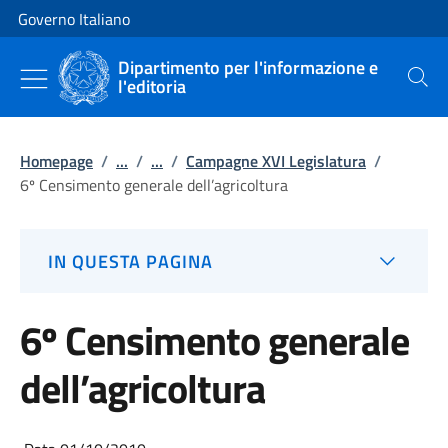
Vai al contenuto
Vai alla navigazione del sito
Governo Italiano
Dipartimento per l'informazione e
l'editoria
Cerca
Homepage
/
...
/
...
/
Campagne XVI Legislatura
/
6º Censimento generale dell’agricoltura
IN QUESTA PAGINA
6º Censimento generale
dell’agricoltura