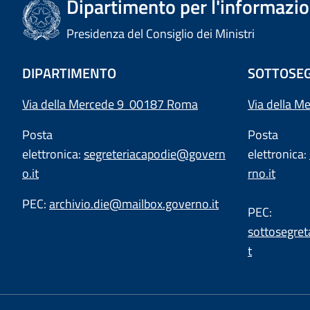
Dipartimento per l'informazion
Presidenza del Consiglio dei Ministri
DIPARTIMENTO
SOTTOSEG
Via della Mercede 9 00187 Roma
Via della M
Posta
Posta
elettronica:
segreteriacapodie@govern
elettronica:
o.it
rno.it
PEC:
archivio.die@mailbox.governo.it
PEC:
sottosegret
t