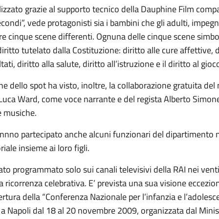
lizzato grazie al supporto tecnico della Dauphine Film comp
econdi”, vede protagonisti sia i bambini che gli adulti, impegn
are cinque scene differenti. Ognuna delle cinque scene simb
iritto tutelato dalla Costituzione: diritto alle cure affettive, d
ati, diritto alla salute, diritto all’istruzione e il diritto al gioc
ne dello spot ha visto, inoltre, la collaborazione gratuita del
Luca Ward, come voce narrante e del regista Alberto Simon
e musiche.
annno partecipato anche alcuni funzionari del dipartimento n
iale insieme ai loro figli.
ato programmato solo sui canali televisivi della RAI nei venti
a ricorrenza celebrativa. E’ prevista una sua visione eccezi
pertura della “Conferenza Nazionale per l’infanzia e l’adolesce
 Napoli dal 18 al 20 novembre 2009, organizzata dal Minis