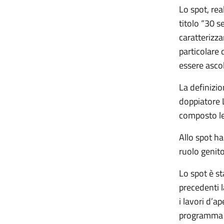
Lo spot, rea
titolo “30 s
caratterizz
particolare d
essere ascolt
La definizio
doppiatore 
composto l
Allo spot h
ruolo genitor
Lo spot è st
precedenti l
i lavori d’a
programma a