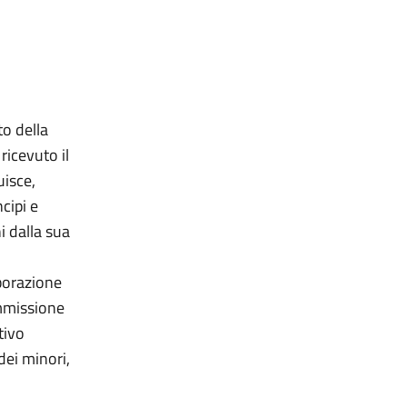
o della
ricevuto il
uisce,
cipi e
i dalla sua
aborazione
ommissione
tivo
 dei minori,