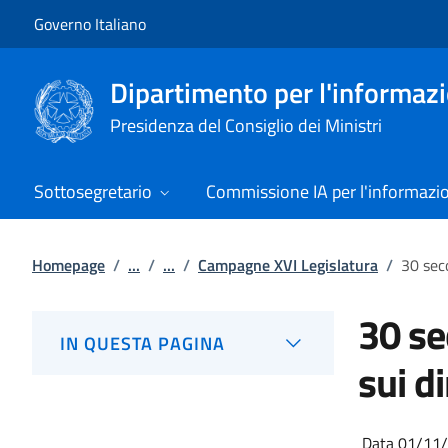
Vai al contenuto
Vai alla navigazione del sito
Governo Italiano
Dipartimento per l'informazio
Presidenza del Consiglio dei Ministri
Sottosegretario
Commissione IA per l'informazi
Homepage
/
...
/
...
/
Campagne XVI Legislatura
/
30 seco
30 se
IN QUESTA PAGINA
sui di
Data 01/11