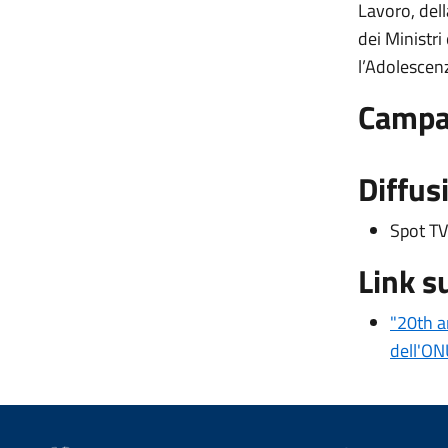
Lavoro, dell
dei Ministri
l’Adolescen
Campa
Diffus
Spot TV
Link s
"20th a
dell'O