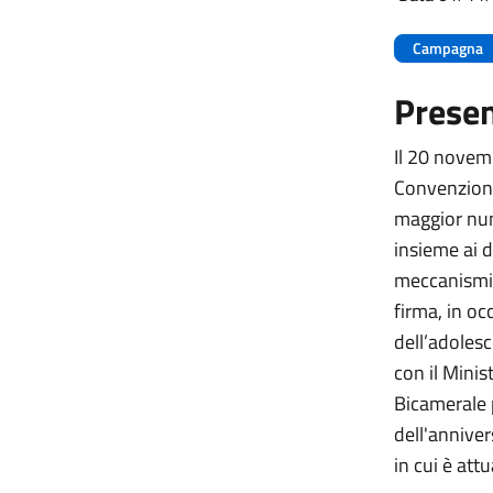
Campagna
Prese
Il 20 novem
Convenzione 
maggior nume
insieme ai d
meccanismi 
firma, in occ
dell’adolesc
con il Minis
Bicamerale p
dell'annivers
in cui è at