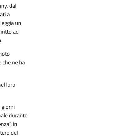
any, dal
ati a
oleggia un
iritto ad
o.
 noto
e che ne ha
el loro
 giorni
onale durante
nza”, in
tero del