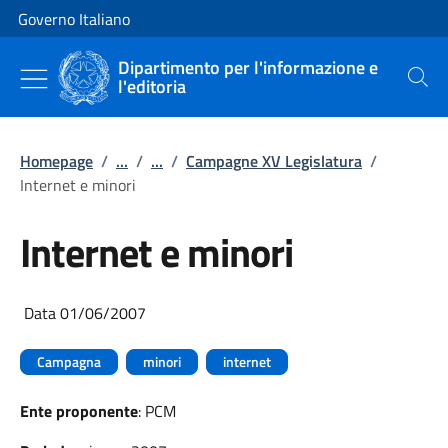
Vai al contenuto
Vai alla navigazione del sito
Governo Italiano
Dipartimento per l'informazione e
l'editoria
Cerca
Homepage
/
...
/
...
/
Campagne XV Legislatura
/
Internet e minori
Internet e minori
Data 01/06/2007
Campagna
minori
internet
Ente proponente
: PCM